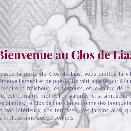
Bienvenue au Clos de Lia
ussée la porte du Clos de Lias, vous quittez la vi
erveillement et de poésie. Un véritable retour à la
 respire la fraîcheur, les senteurs, et le calme de 
té est le maître mot et l'on valorise ici la simplicité 
es plantes. Le Clos de Lias confectionne des bouquet
it vos intérieurs, vos terrasses, vos jardins ainsi 
 professionnels et personnels.