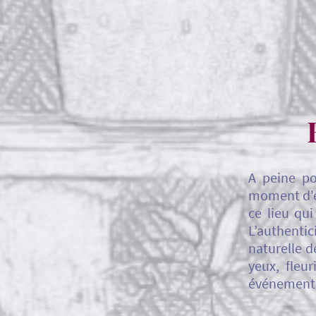
A peine po
moment d'ém
ce lieu qui
L’authentici
naturelle d
yeux, fleur
événements