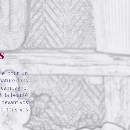
s
lle pour un
 nature dans
la campagne.
et la beauté
s devant vos
que tous vos